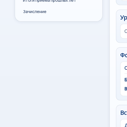
Итоги приема прошлых лет
Зачисление
Ур
Ф
Вс
Д