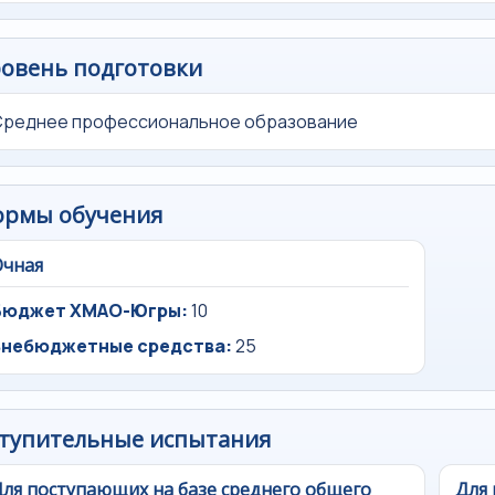
овень подготовки
Среднее профессиональное образование
ормы обучения
Очная
Бюджет ХМАО-Югры:
10
Внебюджетные средства:
25
тупительные испытания
ля поступающих на базе среднего общего
Для 