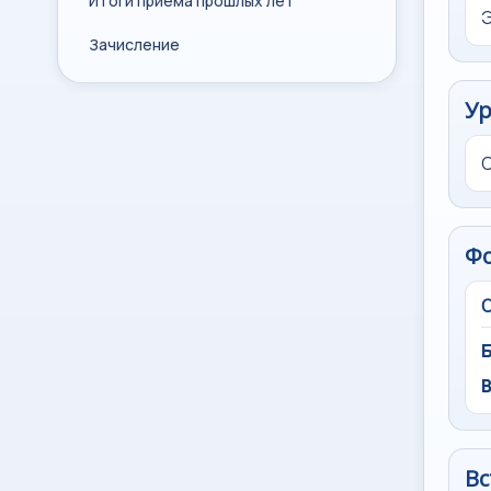
Итоги приема прошлых лет
Э
Зачисление
Ур
Ф
Вс