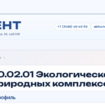
ЕНТ
+7 (3466) 46-40-50
abitur
я
/
0.02.01 Экологическ
риродных комплекс
рофиль