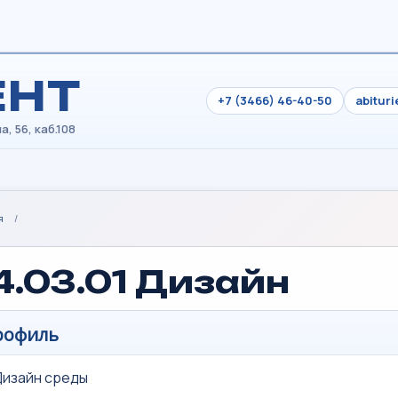
ЕНТ
+7 (3466) 46-40-50
abitur
я
/
4.03.01 Дизайн
рофиль
изайн среды