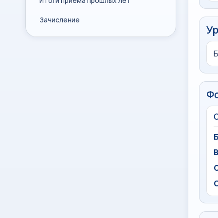
Итоги приема прошлых лет
Зачисление
Ур
Ф