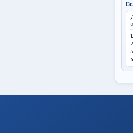
Вс
Д
о
1
2
3
4
Пр