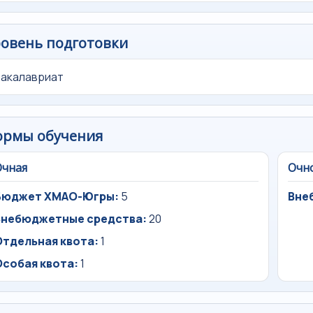
овень подготовки
Бакалавриат
ормы обучения
Очная
Очн
Бюджет ХМАО-Югры:
5
Вне
Внебюджетные средства:
20
Отдельная квота:
1
Особая квота:
1