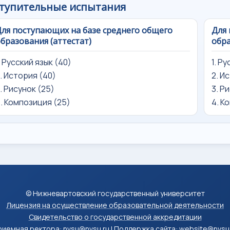
тупительные испытания
ля поступающих на базе среднего общего
Для 
бразования (аттестат)
обра
. Русский язык (40)
1. Р
. История (40)
2. И
. Рисунок (25)
3. Р
. Композиция (25)
4. К
© Нижневартовский государственный университет
Лицензия на осуществление образовательной деятельности
Свидетельство о государственной аккредитации
иемная ректора: nvsu@nvsu.ru | Поддержка сайта: website@nvsu