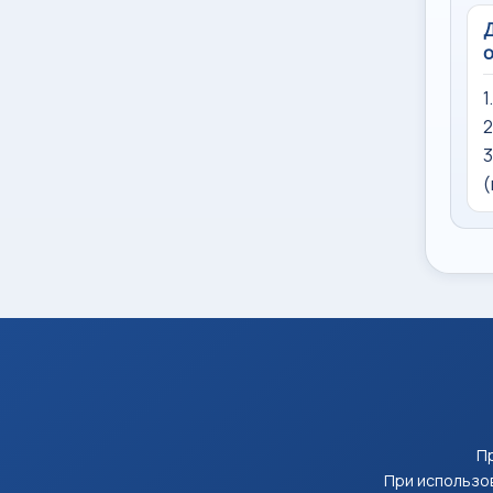
Д
о
1
2
3
(
Пр
При использов