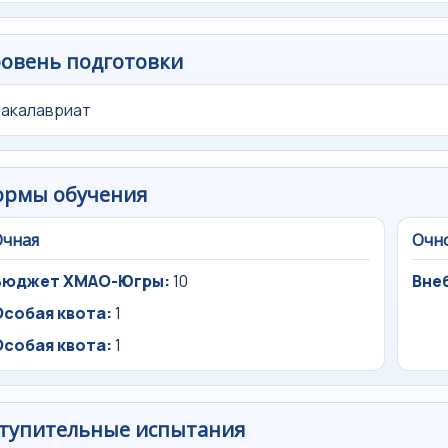
овень подготовки
Бакалавриат
ормы обучения
Очная
Очн
Бюджет ХМАО-Югры:
10
Вне
Особая квота:
1
Особая квота:
1
тупительные испытания