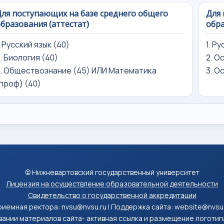
ля поступающих на базе среднего общего
Для 
бразования (аттестат)
обра
. Русский язык (40)
1. Р
. Биология (40)
2. О
. Обществознание (45) ИЛИ Математика
3. О
проф) (40)
© Нижневартовский государственный университет
Лицензия на осуществление образовательной деятельности
Свидетельство о государственной аккредитации
иемная ректора: nvsu@nvsu.ru | Поддержка сайта: website@nvsu
ании материалов сайта- активная ссылка и размещение логоти