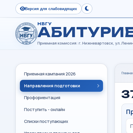
Версия для слабовидящих
Сменить тему
НВГУ
АБИТУРИ
Главна
Приемная кампания 2026
Направления подготовки
3
Профориентация
Поступить - онлайн
П
Списки поступающих
П