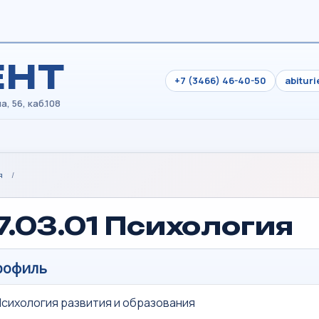
ЕНТ
+7 (3466) 46-40-50
abitur
я
/
7.03.01 Психология
рофиль
сихология развития и образования