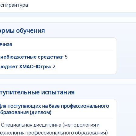
Аспирантура
ормы обучения
Очная
Внебюджетные средства:
5
Бюджет ХМАО-Югры:
2
тупительные испытания
ля поступающих на базе профессионального
бразования (диплом)
. Специальная дисциплина (методология и
ехнология профессионального образования)