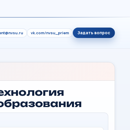
Задать вопрос
ient@nvsu.ru
vk.com/nvsu_priem
технология
образования