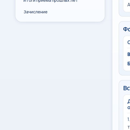
Итоги приема прошлых лет
Зачисление
Ф
Вс
Д
о
1
т