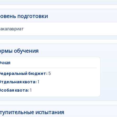
овень подготовки
Бакалавриат
ормы обучения
Очная
Федеральный бюджет:
5
Отдельная квота:
1
Особая квота:
1
тупительные испытания