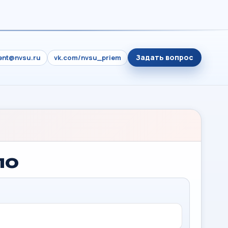
Задать вопрос
ient@nvsu.ru
vk.com/nvsu_priem
ло