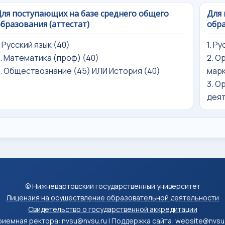
ля поступающих на базе среднего общего
Для 
бразования (аттестат)
обра
. Русский язык (40)
1. Р
. Математика (проф) (40)
2. О
. Обществознание (45) ИЛИ История (40)
марк
3. О
деят
© Нижневартовский государственный университет
Лицензия на осуществление образовательной деятельности
Свидетельство о государственной аккредитации
иемная ректора: nvsu@nvsu.ru | Поддержка сайта: website@nvsu