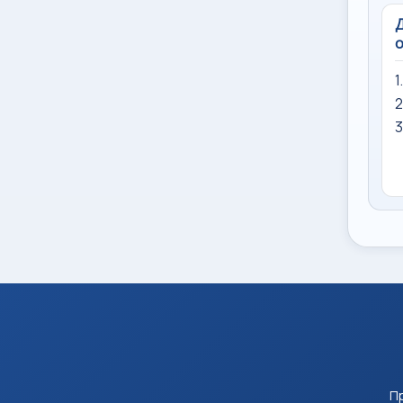
Д
о
1
2
3
Пр