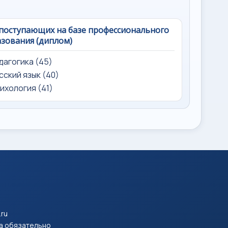
поступающих на базе профессионального
зования (диплом)
едагогика (45)
усский язык (40)
сихология (41)
.ru
па обязательно