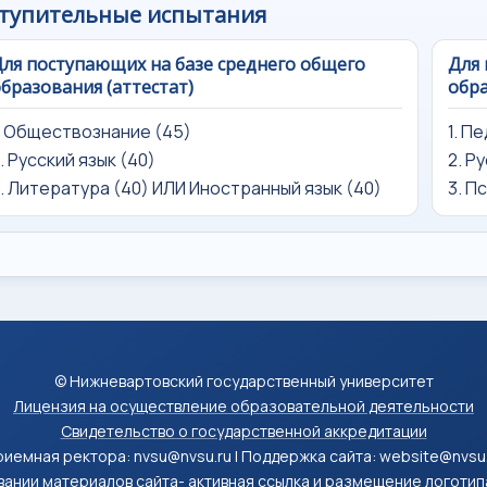
тупительные испытания
ля поступающих на базе среднего общего
Для 
бразования (аттестат)
обра
. Обществознание (45)
1. П
. Русский язык (40)
2. Р
. Литература (40) ИЛИ Иностранный язык (40)
3. П
© Нижневартовский государственный университет
Лицензия на осуществление образовательной деятельности
Свидетельство о государственной аккредитации
иемная ректора: nvsu@nvsu.ru | Поддержка сайта: website@nvsu
ании материалов сайта- активная ссылка и размещение логоти