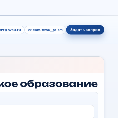
Задать вопрос
ient@nvsu.ru
vk.com/nvsu_priem
ское образование