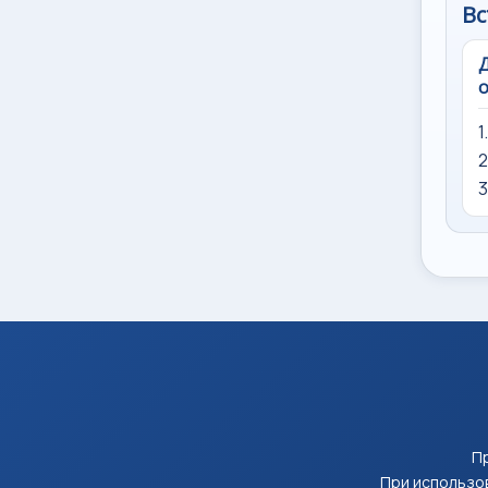
Вс
Д
о
1
2
3
Пр
При использов