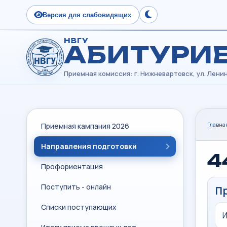
Версия для слабовидящих
Сменить тему
НВГУ
АБИТУРИ
Главна
Приемная кампания 2026
Направления подготовки
4
Профориентация
Поступить - онлайн
П
Списки поступающих
И