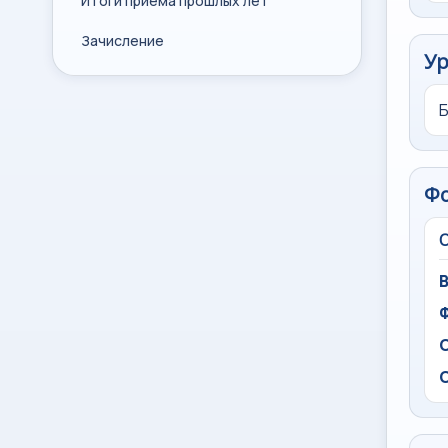
Итоги приема прошлых лет
Зачисление
Ур
Ф