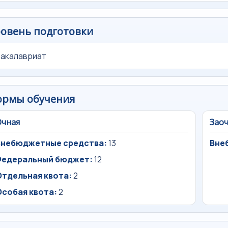
овень подготовки
Бакалавриат
ормы обучения
Очная
Зао
Внебюджетные средства:
13
Вне
Федеральный бюджет:
12
Отдельная квота:
2
Особая квота:
2