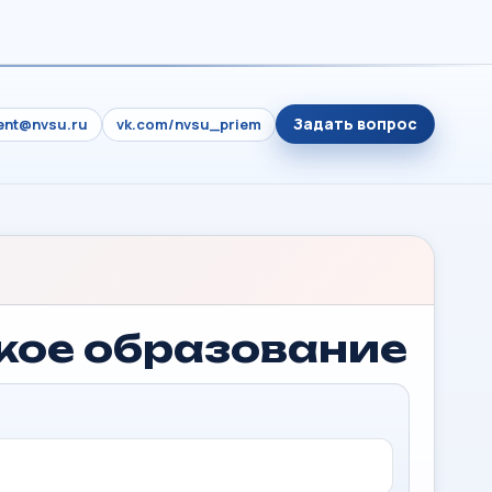
Задать вопрос
ient@nvsu.ru
vk.com/nvsu_priem
ское образование