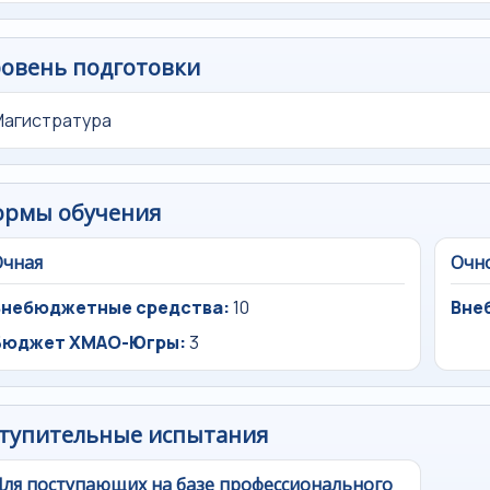
овень подготовки
Магистратура
ормы обучения
Очная
Очн
Внебюджетные средства:
10
Вне
Бюджет ХМАО-Югры:
3
тупительные испытания
ля поступающих на базе профессионального