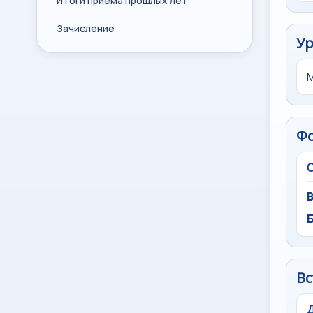
Итоги приема прошлых лет
Зачисление
Ур
Ф
Вс
Д