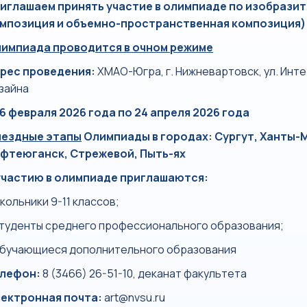
иглашаем принять участие в олимпиаде по изобразит
мпозиция и объемно-пространственная композиция)
импиада проводится в очном режиме
рес проведения:
ХМАО-Югра, г. Нижневартовск, ул. Инте
зайна
16 февраля 2026 года по 24 апреля 2026 года
ездные этапы
Олимпиады в городах: Сургут, Ханты-
фтеюганск, Стрежевой, Пыть-ях
участию в олимпиаде приглашаются:
кольники 9-11 классов;
студенты среднего профессионального образования;
обучающиеся дополнительного образования
лефон:
8 (3466) 26-51-10
, деканат факультета
ектронная почта:
art@nvsu.ru