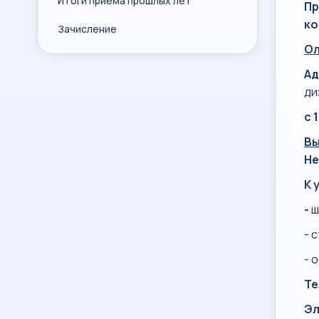
Итоги приема прошлых лет
Пр
ко
Зачисление
Ол
Ад
ди
с 
Вы
Не
К 
-
ш
- 
- 
Те
Эл