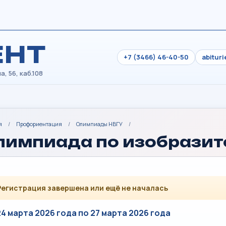
ЕНТ
+7 (3466) 46-40-50
abitur
я
/
Профориентация
/
Олимпиады НВГУ
/
лимпиада по изобразит
Регистрация завершена или ещё не началась
24 марта 2026 года по 27 марта 2026 года