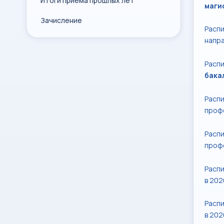
Итоги приема прошлых лет
маги
Зачисление
Расп
напр
Расп
бака
Расп
проф
Расп
проф
Распи
в 202
Распи
в 202