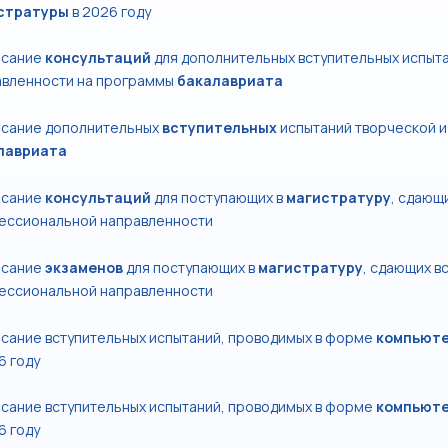
стратуры
в 2026 году
исание
консультаций
для дополнительных вступительных испыт
авленности на программы
бакалавриата
исание дополнительных
вступительных
испытаний творческой 
лавриата
исание
консультаций
для поступающих в
магистратуру
, сдающ
ессиональной направленности
исание
экзаменов
для поступающих в
магистратуру
, сдающих в
ессиональной направленности
сание вступительных испытаний, проводимых в форме
компьюте
6 году
сание вступительных испытаний, проводимых в форме
компьюте
6 году