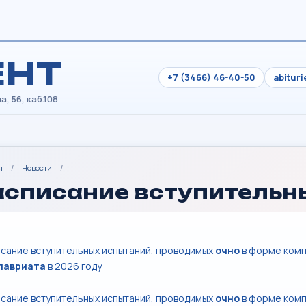
ЕНТ
+7 (3466) 46-40-50
abitur
я
/
Новости
/
асписание вступительн
сание вступительных испытаний, проводимых
очно
в форме комп
лавриата
в 2026 году
сание вступительных испытаний, проводимых
очно
в форме комп